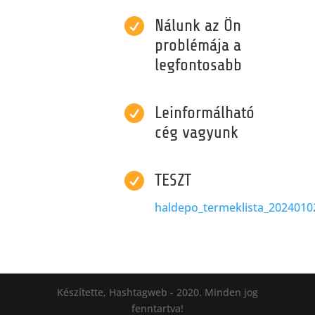

Nálunk az Ön
problémája a
legfontosabb

Leinformálható
cég vagyunk

TESZT
haldepo_termeklista_2024010
Készítette, Hashtagweb - 2020. Minden jog
fenntartva!