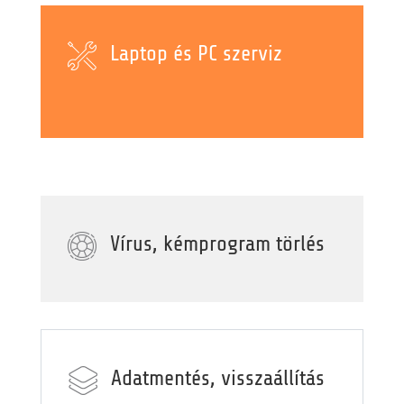
Laptop és PC szerviz
Vírus, kémprogram törlés
Adatmentés, visszaállítás